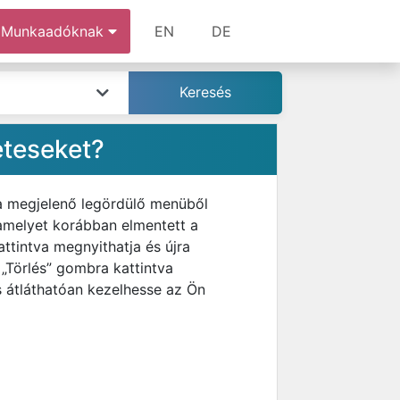
Munkaadóknak
EN
DE
eteseket?
 a megjelenő legördülő menüből
 amelyet korábban elmentett a
ttintva megnyithatja és újra
 „Törlés” gombra kattintva
s átláthatóan kezelhesse az Ön