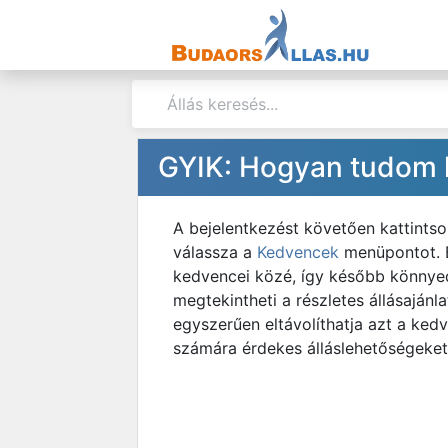
GYIK: Hogyan tudom k
A bejelentkezést követően kattintso
válassza a
Kedvencek
menüpontot. E
kedvencei közé, így később könnyedé
megtekintheti a részletes állásaján
egyszerűen eltávolíthatja azt a ked
számára érdekes álláslehetőségeket