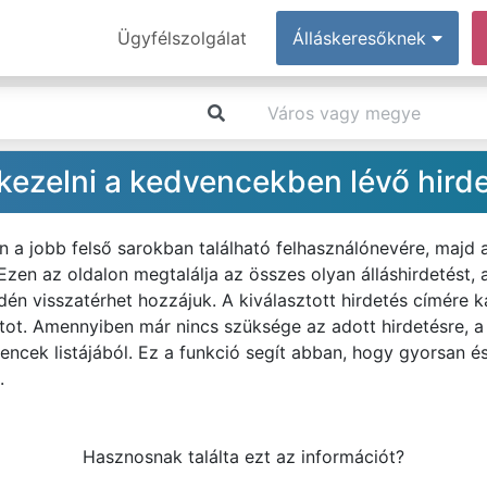
Ügyfélszolgálat
Álláskeresőknek
ezelni a kedvencekben lévő hird
n a jobb felső sarokban található felhasználónevére, majd
zen az oldalon megtalálja az összes olyan álláshirdetést,
n visszatérhet hozzájuk. A kiválasztott hirdetés címére ka
latot. Amennyiben már nincs szüksége az adott hirdetésre, a
vencek listájából. Ez a funkció segít abban, hogy gyorsan é
.
Hasznosnak találta ezt az információt?