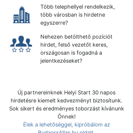
Több telephellyel rendelkezik,
több városban is hirdetne
egyszerre?
Nehezen betölthető pozíciót
hirdet, felső vezetőt keres,
országosan is fogadná a
jelentkezéseket?
Új partnereinknek Helyi Start 30 napos
hirdetésre kiemelt kedvezményt biztosítunk.
Sok sikert és eredményes toborzást kívánunk
Önnek!
Élek a lehetőséggel, kipróbálom az
BudaorsAllas.hu oldalt.