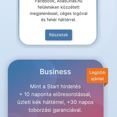
Facebook, AllasOrias.hu
felületeken közzétett
megjelenéssel, céges logóval
és fehér háttérrel.
Részletek
Business
Legjobb
ajánlat
Mint a Start hirdetés
+ 10 naponta előresorolással,
üzleti kék háttérrel, +30 napos
toborzási garanciával.