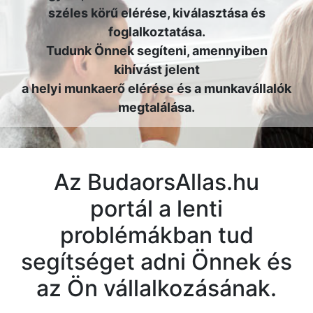
széles körű elérése, kiválasztása és
foglalkoztatása.
Tudunk Önnek segíteni, amennyiben
kihívást jelent
a helyi munkaerő elérése és a munkavállalók
megtalálása.
Az BudaorsAllas.hu
portál a lenti
problémákban tud
segítséget adni Önnek és
az Ön vállalkozásának.