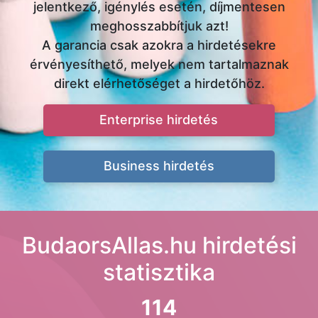
jelentkező, igénylés esetén, díjmentesen
meghosszabbítjuk azt!
A garancia csak azokra a hirdetésekre
érvényesíthető, melyek nem tartalmaznak
direkt elérhetőséget a hirdetőhöz.
Enterprise hirdetés
Business hirdetés
BudaorsAllas.hu hirdetési
statisztika
114