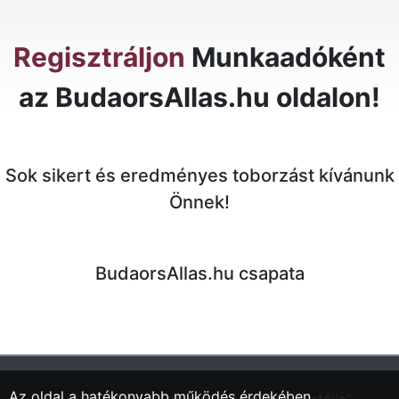
Regisztráljon
Munkaadóként
az BudaorsAllas.hu oldalon!
Sok sikert és eredményes toborzást kívánunk
Önnek!
BudaorsAllas.hu csapata
Az oldal a hatékonyabb működés érdekében