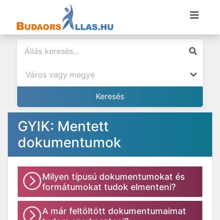
GYIK: Mentett
dokumentumok
Milyen típusú dokumentumokat és
formátumokat tudok elmenteni?
A már feltöltött dokumentumaimat