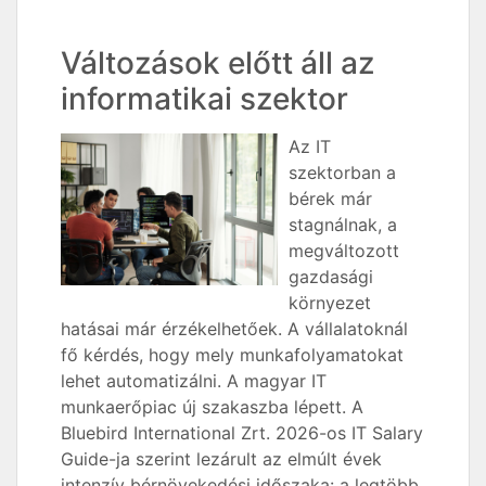
Változások előtt áll az
informatikai szektor
Az IT
szektorban a
bérek már
stagnálnak, a
megváltozott
gazdasági
környezet
hatásai már érzékelhetőek. A vállalatoknál
fő kérdés, hogy mely munkafolyamatokat
lehet automatizálni. A magyar IT
munkaerőpiac új szakaszba lépett. A
Bluebird International Zrt. 2026-os IT Salary
Guide-ja szerint lezárult az elmúlt évek
intenzív bérnövekedési időszaka: a legtöbb