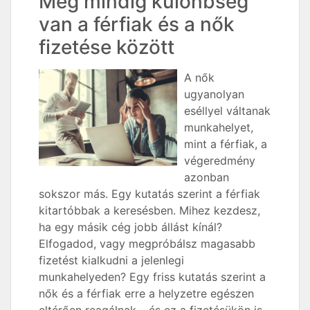
Még mindig különbség
van a férfiak és a nők
fizetése között
A nők
ugyanolyan
eséllyel váltanak
munkahelyet,
mint a férfiak, a
végeredmény
azonban
sokszor más. Egy kutatás szerint a férfiak
kitartóbbak a keresésben. Mihez kezdesz,
ha egy másik cég jobb állást kínál?
Elfogadod, vagy megpróbálsz magasabb
fizetést kialkudni a jelenlegi
munkahelyeden? Egy friss kutatás szerint a
nők és a férfiak erre a helyzetre egészen