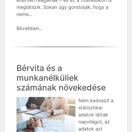
eltérően reagálnak – és ez a fizetésükön is
meglátszik. Sokan úgy gondolják, hogy a
neme...
Bővebben...
Bérvita és a
munkanélküliek
számának növekedése
Nem kedvező a
statisztikai
adatok láttak
napvilágot, az
adatok azt