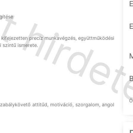
E
gítése
E
kifejezetten precíz munkavégzés, együttműködési
 szintű ismerete.
Ö
szabálykövető attitűd, motiváció, szorgalom, angol