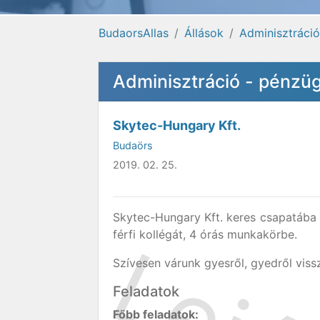
BudaorsAllas
Állások
Adminisztráció
Adminisztráció - pénzüg
Skytec-Hungary Kft.
Budaörs
2019. 02. 25.
Skytec-Hungary Kft. keres csapatába p
férfi kollégát, 4 órás munkakörbe.
Szívesen várunk gyesről, gyedről vissz
Feladatok
Főbb feladatok: