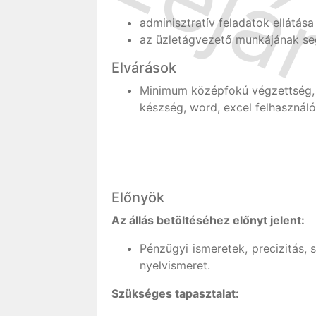
adminisztratív feladatok ellátása
az üzletágvezető munkájának se
Elvárások
Minimum középfokú végzettség, 
készség, word, excel felhasználói
Előnyök
Az állás betöltéséhez előnyt jelent:
Pénzügyi ismeretek, precizitás, 
nyelvismeret.
Szükséges tapasztalat: