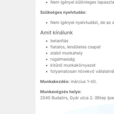
Nem igényel különleges tapasztal
Szükséges nyelvtudás:
Nem igényel nyelvtudást, de az a
Amit kínálunk
betanítás
fiatalos, lendületes csapat
stabil munkahely
rugalmasság
kitűnő munkakörnyezet
folyamatosan növekvő vállalatnál
Munkakezdés:
március 1-től.
Munkavégzés helye:
2040 Budaörs, Gyár utca 2. (Bitep Ipar