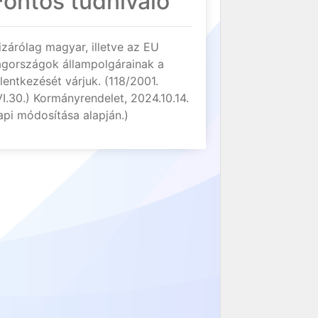
Fontos tudnivaló
izárólag magyar, illetve az EU
agországok állampolgárainak a
elentkezését várjuk. (118/2001.
VI.30.) Kormányrendelet, 2024.10.14.
api módosítása alapján.)