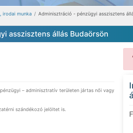
, irodai munka
Adminisztráció - pénzügyi asszisztens ál
yi asszisztens állás Budaörsön
énzügyi – adminisztratív területen jártas női vagy
á
atérni szándékozó jelöltet is.
F