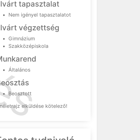
lvárt tapasztalat
Nem igényel tapasztalatot
lvárt végzettség
Gimnázium
Szakközépiskola
Munkarend
Általános
Beosztás
Beosztott
néletrajz elküldése kötelező!