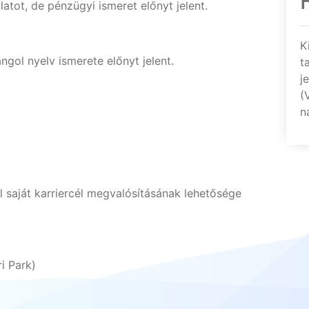
atot, de pénzügyi ismeret előnyt jelent.
K
ngol nyelv ismerete előnyt jelent.
t
j
(
n
 saját karriercél megvalósításának lehetősége
i Park)