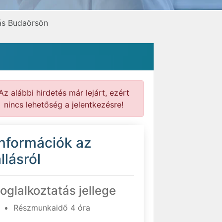
lás Budaörsön
Az alábbi hirdetés már lejárt, ezért
nincs lehetőség a jelentkezésre!
Információk az
llásról
oglalkoztatás jellege
Részmunkaidő 4 óra