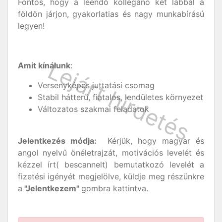
Fontos, hogy a leendő kolléganő két lábbal a
földön járjon, gyakorlatias és nagy munkabírású
legyen!
Amit kínálunk
:
Versenyképes juttatási csomag
Stabil hátterű, fiatalos, lendületes környezet
Változatos szakmai feladatok
Jelentkezés módja:
Kérjük, hogy magyar és
angol nyelvű önéletrajzát, motivációs levelét és
kézzel írt( bescannelt) bemutatkozó levelét a
fizetési igényét megjelölve, küldje meg részünkre
a
"Jelentkezem"
gombra kattintva.