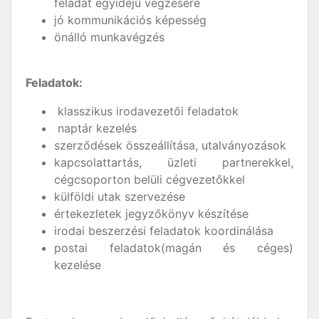
feladat egyidejű végzésére
jó kommunikációs képesség
önálló munkavégzés
Feladatok:
klasszikus irodavezetői feladatok
naptár kezelés
szerződések összeállítása, utalványozások
kapcsolattartás, üzleti partnerekkel,
cégcsoporton belüli cégvezetőkkel
külföldi utak szervezése
értekezletek jegyzőkönyv készítése
irodai beszerzési feladatok koordinálása
postai feladatok(magán és céges)
kezelése