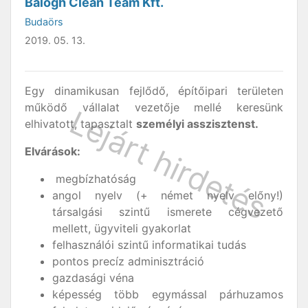
Balogh Clean Team Kft.
Budaörs
2019. 05. 13.
Egy dinamikusan fejlődő, építőipari területen
működő vállalat vezetője mellé keresünk
elhivatott, tapasztalt
személyi asszisztenst.
Elvárások:
megbízhatóság
angol nyelv (+ német nyelv előny!)
társalgási szintű ismerete cégvezető
mellett, ügyviteli gyakorlat
felhasználói szintű informatikai tudás
pontos precíz adminisztráció
gazdasági véna
képesség több egymással párhuzamos