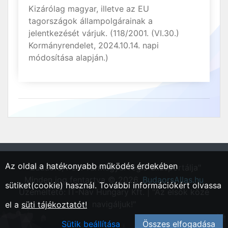
Kizárólag magyar, illetve az EU
tagországok állampolgárainak a
jelentkezését várjuk. (118/2001. (VI.30.)
Kormányrendelet, 2024.10.14. napi
módosítása alapján.)
Az oldal a hatékonyabb működés érdekében
"Budaörs, Pest vármegyei régió állásportálja"
Minden jog fentartva © 2026.
BudaorsAllas.hu
sütiket(cookie) használ. További információkért olvassa
Üzemeltető: IT-Nav Hungary Kft. | "Az elsők közé
navigáljuk!"
el a
süti tájékoztatót!
Sütik beállítása
Összes elfogadása