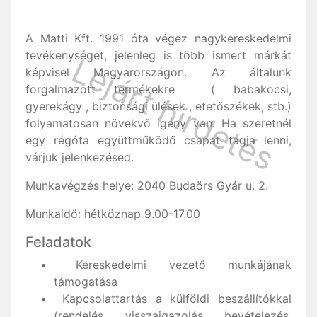
A Matti Kft. 1991 óta végez nagykereskedelmi
tevékenységet, jelenleg is több ismert márkát
képvisel Magyarországon. Az általunk
forgalmazott termékekre ( babakocsi,
gyerekágy , biztonsági ülések , etetőszékek, stb.)
folyamatosan növekvő igény van. Ha szeretnél
egy régóta együttműködő csapat tagja lenni,
várjuk jelenkezésed.
Munkavégzés helye: 2040 Budaörs Gyár u. 2.
Munkaidő: hétköznap 9.00-17.00
Feladatok
Kereskedelmi vezető munkájának
támogatása
Kapcsolattartás a külföldi beszállítókkal
(rendelés, visszaigazolás, bevételezés,