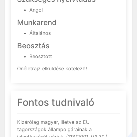
Angol
Munkarend
Általános
Beosztás
Beosztott
Önéletrajz elküldése kötelező!
Fontos tudnivaló
Kizárólag magyar, illetve az EU
tagországok állampolgárainak a
jelentkezését várjuk. (118/2001. (VI.30.)