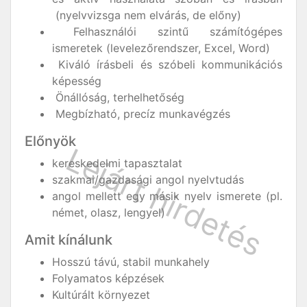
(nyelvvizsga nem elvárás, de előny)
Felhasználói szintű számítógépes
ismeretek (levelezőrendszer, Excel, Word)
Kiváló írásbeli és szóbeli kommunikációs
képesség
Önállóság, terhelhetőség
Megbízható, precíz munkavégzés
Előnyök
kereskedelmi tapasztalat
szakmai/gazdasági angol nyelvtudás
angol mellett egy másik nyelv ismerete (pl.
német, olasz, lengyel)
Amit kínálunk
Hosszú távú, stabil munkahely
Folyamatos képzések
Kultúrált környezet