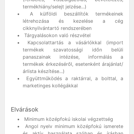
termékhiány/selejt jelzése...)
A külföldi beszállítók termékeinek
létrehozása és kezelése a cég
cikknyilvántartó rendszerében
Tárgyalásokon való részvétel
Kapcsolattartás a vásárlókkal (import
termékek szavatossági időn belüli
panaszainak intézése, informálás a
termékek érkezéséről, esetenként árajánlat/
árlista készítése...)
Együttműködés a raktárral, a bolttal, a
marketinges kollégákkal
Elvárások
Minimum középfokú iskolai végzettség
Angol nyelv minimum középfokú ismerete
és aktív használata szóban és írásban