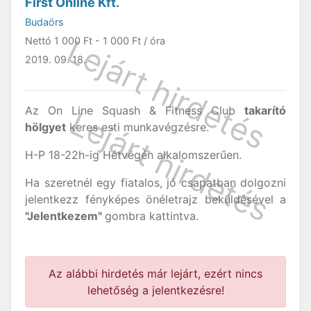
First Online Kft.
Budaörs
Nettó
1 000 Ft
-
1 000 Ft
/ óra
2019. 09. 18.
Az On Line Squash & Fitness Club
takarító
hölgyet
keres esti munkavégzésre.
H-P 18-22h-ig Hétvégén alkalomszerűen.
Ha szeretnél egy fiatalos, jó csapatban dolgozni
jelentkezz fényképes önéletrajz beküldésével a
"Jelentkezem"
gombra kattintva.
Az alábbi hirdetés már lejárt, ezért nincs
lehetőség a jelentkezésre!