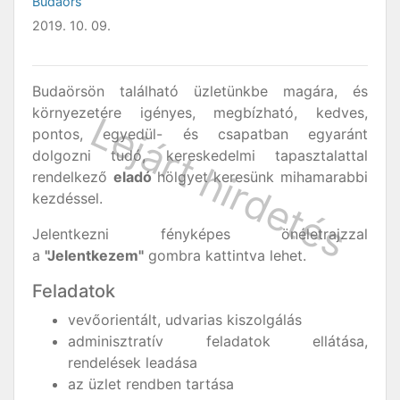
Budaörs
2019. 10. 09.
Budaörsön található üzletünkbe magára, és
környezetére igényes, megbízható, kedves,
pontos, egyedül- és csapatban egyaránt
dolgozni tudó, kereskedelmi tapasztalattal
rendelkező
eladó
hölgyet keresünk mihamarabbi
kezdéssel.
Jelentkezni fényképes önéletrajzzal
a
"Jelentkezem"
gombra kattintva lehet.
Feladatok
vevőorientált, udvarias kiszolgálás
adminisztratív feladatok ellátása,
rendelések leadása
az üzlet rendben tartása