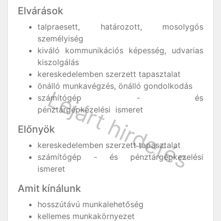
Elvárások
talpraesett, határozott, mosolygós
személyiség
kiváló kommunikációs képesség, udvarias
kiszolgálás
kereskedelemben szerzett tapasztalat
önálló munkavégzés, önálló gondolkodás
számítógép - és
pénztárgépkezelési ismeret
Előnyök
kereskedelemben szerzett tapasztalat
számítógép - és pénztárgépkezelési
ismeret
Amit kínálunk
hosszútávú munkalehetőség
kellemes munkakörnyezet