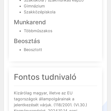
Szakiskola / szakmunkás képző
Gimnázium
Szakközépiskola
Munkarend
Többműszakos
Beosztás
Beosztott
Fontos tudnivaló
Kizárólag magyar, illetve az EU
tagországok állampolgárainak a
jelentkezését várjuk. (118/2001. (VI.30.)
Kormányrendelet, 2024.10.14. napi