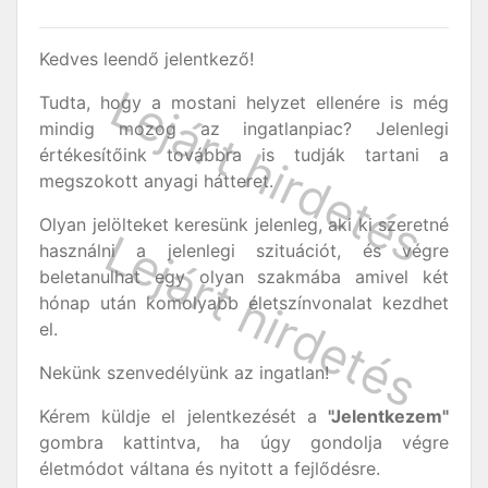
Kedves leendő jelentkező!
Tudta, hogy a mostani helyzet ellenére is még
mindig mozog az ingatlanpiac? Jelenlegi
értékesítőink továbbra is tudják tartani a
megszokott anyagi hátteret.
Olyan jelölteket keresünk jelenleg, aki ki szeretné
használni a jelenlegi szituációt, és végre
beletanulhat egy olyan szakmába amivel két
hónap után komolyabb életszínvonalat kezdhet
el.
Nekünk szenvedélyünk az ingatlan!
Kérem küldje el jelentkezését a
"Jelentkezem"
gombra kattintva, ha úgy gondolja végre
életmódot váltana és nyitott a fejlődésre.