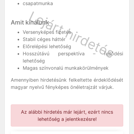
csapatmunka
Amit kínálunk
Versenyképes fizetés
Stabil céges háttér
Előrelépési lehetőség
Hosszútávú perspektíva – fejlődési
lehetőség
Magas színvonalú munkakörülmények
Amennyiben hirdetésünk felkeltette érdeklődését
magyar nyelvű fényképes önéletrajzát várjuk.
Az alábbi hirdetés már lejárt, ezért nincs
lehetőség a jelentkezésre!