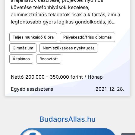
árajánlatok készítése, projektek nyomos
követése telefonhívások kezelése,
adminisztrációs feladatok csak a kitartás, ami a
legfontosabb gyors logikus gondolkodás, jó...
Teljes munkaidő 8 óra
Pályakezdő/friss diplomás
Gimnázium
Nem szükséges nyelvtudás
Általános
Beosztott
Nettó 200.000 - 350.000 forint / Hónap
Egyéb asszisztens
2021. 12. 28.
BudaorsAllas.hu