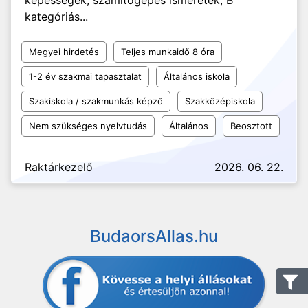
képességek, számítógépes ismeretek, B
kategóriás...
Megyei hirdetés
Teljes munkaidő 8 óra
1-2 év szakmai tapasztalat
Általános iskola
Szakiskola / szakmunkás képző
Szakközépiskola
Nem szükséges nyelvtudás
Általános
Beosztott
Raktárkezelő
2026. 06. 22.
BudaorsAllas.hu