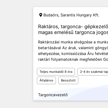
Budaörs,
Sarantis Hungary Kft.
Raktáros, targonca- gépkeze
magas emelésű targonca jogos
Raktározási munka elvégzése a munka
betartásával Az áruk, valamint göngyö
elhelyezése, komissiózása Áru felvéte
raktári folyamatoknak megfelelően Go
Teljes munkaidő 8 óra
2-4 év szakmai tap
Általános
Beosztott
Targoncavezető