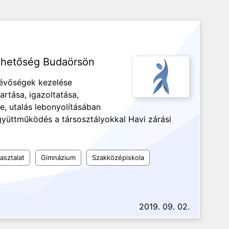
ehetőség Budaörsön
lévőségek kezelése
artása, igazoltatása,
e, utalás lebonyolításában
gyüttműködés a társosztályokkal Havi zárási
asztalat
Gimnázium
Szakközépiskola
2019. 09. 02.